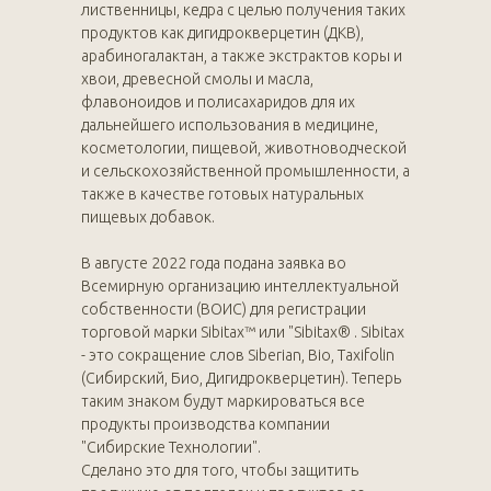
лиственницы, кедра с целью получения таких
продуктов как дигидрокверцетин (ДКВ),
арабиногалактан, а также экстрактов коры и
хвои, древесной смолы и масла,
флавоноидов и полисахаридов для их
дальнейшего использования в медицине,
косметологии, пищевой, животноводческой
и сельскохозяйственной промышленности, а
также в качестве готовых натуральных
пищевых добавок.
В августе 2022 года подана заявка во
Всемирную организацию интеллектуальной
собственности (ВОИС) для регистрации
торговой марки Sibitax™ или "Sibitax® . Sibitax
- это сокращение слов Siberian, Bio, Taxifolin
(Сибирский, Био, Дигидрокверцетин). Теперь
таким знаком будут маркироваться все
продукты производства компании
"Сибирские Технологии".
Сделано это для того, чтобы защитить