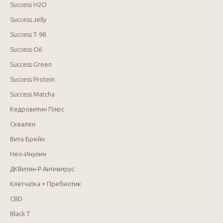
Success H2O
Success Jelly
Success T-98
Success Oil
Success Green
Success Protein
Success Matcha
Кедровитин Плюс
Сквален
Вита Брейн
Нео-Инулин
ДКВитин-Р Антивирус
Клетчатка + Пребиотик
CBD
Black T