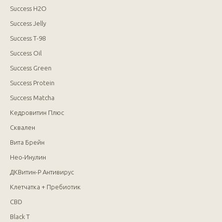
Success H2O
Success Jelly
Success T-98
Success Oil
Success Green
Success Protein
Success Matcha
Кедровитин Плюс
Сквален
Вита Брейн
Нео-Инулин
ДКВитин-Р Антивирус
Клетчатка + Пребиотик
CBD
Black T